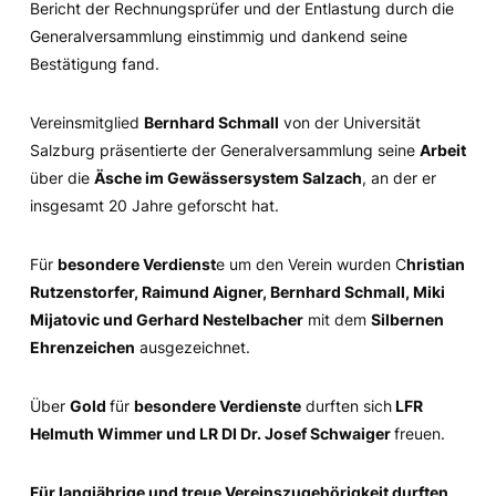
Bericht der Rechnungsprüfer und der Entlastung durch die
Generalversammlung einstimmig und dankend seine
Bestätigung fand.
Vereinsmitglied
Bernhard Schmall
von der Universität
Salzburg präsentierte der Generalversammlung seine
Arbeit
über die
Äsche im Gewässersystem Salzach
, an der er
insgesamt 20 Jahre geforscht hat.
Für
besondere Verdienst
e um den Verein wurden C
hristian
Rutzenstorfer, Raimund Aigner, Bernhard Schmall, Miki
Mijatovic und Gerhard Nestelbacher
mit dem
Silbernen
Ehrenzeichen
ausgezeichnet.
Über
Gold
für
besondere Verdienste
durften sich
LFR
Helmuth Wimmer und LR DI Dr. Josef Schwaiger
freuen.
Für langjährige und treue Vereinszugehörigkeit durften