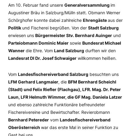
Am 10. Februar fand unsere
Generalversammlung
im
Augustiner Bräu in Salzburg/Mülln statt. Obmann Werner
Schörghofer konnte dabei zahlreiche
Ehrengäste
aus der
Politik
und Fischerei begrüßen. Von der
Stadt Salzburg
erwiesen uns
Bürgermeister Stv. Bernhard Auinger
und
Parteiobmann Dominic Maier
sowie
Bundesrat Michael
Wanner
die Ehre. Vom
Land Salzburg
durften wir den
Landesrat DI Dr. Josef Schwaiger
willkommen heißen.
Vom
Landesfischereiverband Salzburg
besuchten uns
LFM Gerhard Langmaier
, die
BFM Bernhard Scheichl
(Stadt) und Felix Riefler (Flachgau), LFR. Mag. Dr. Peter
Laun, LFR Helmuth Wimmer, die GF Mag. Daniela Latzer
und ebenso zahlreiche Funktionäre befreundeter
Fischereivereine und Bewirtschafter. Revierobmann
Bernhard Petereder
vom
Landesfischereiverband
Oberösterreich
war das erste Mal in seiner Funktion zu
Gast bei uns.