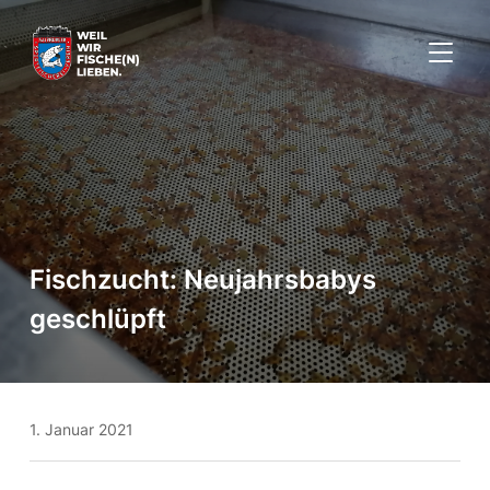
SEITE
Fischzucht: Neujahrsbabys
geschlüpft
1. Januar 2021