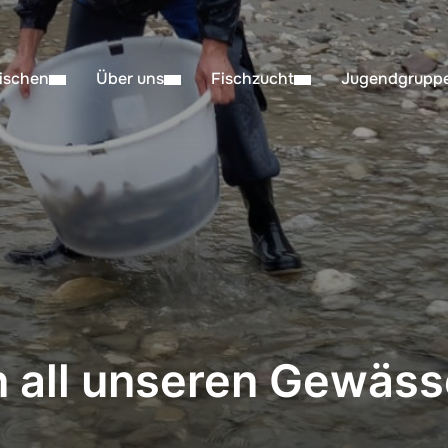
ischen
Über uns
Fischzucht
Jugendgrupp
n all unseren Gewäss