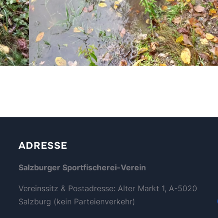
ADRESSE
Salzburger Sportfischerei-Verein
Vereinssitz & Postadresse: Alter Markt 1, A-5020
Salzburg (kein Parteienverkehr)