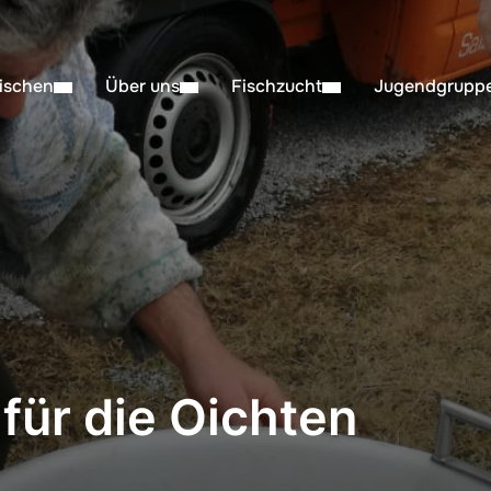
ischen
Über uns
Fischzucht
Jugendgrupp
 für die Oichten