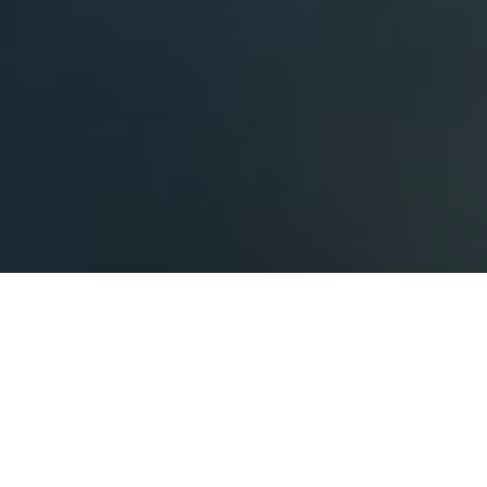
Hürdenteich –
Naturgewässer in Weitwörth
Der Hürdenteich liegt in
Weitwörth nördlich von
Salzburg
und zählt zu den
landschaftlich
schönsten Revieren
des Vereins. Umgeben von
Wiesen, Wald und ruhiger Natur bietet er ein