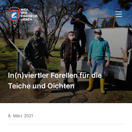
SEITE
In(n)viertler Forellen für die
Teiche und Oichten
8. März 2021