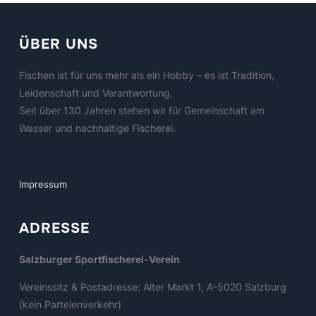
ÜBER UNS
Fischen ist für uns mehr als ein Hobby – es ist Tradition,
Leidenschaft und Verantwortung.
Seit über 130 Jahren stehen wir für Gemeinschaft am
Wasser und nachhaltige Fischerei.
Impressum
ADRESSE
Salzburger Sportfischerei-Verein
Vereinssitz & Postadresse: Alter Markt 1, A-5020 Salzburg
(kein Parteienverkehr)