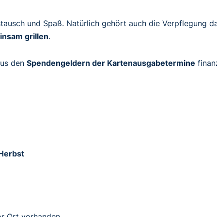
tausch und Spaß. Natürlich gehört auch die Verpflegung d
nsam grillen
.
aus den
Spendengeldern der Kartenausgabetermine
finanz
Herbst
or Ort vorhanden