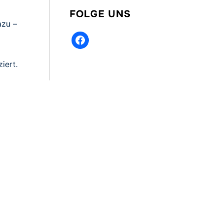
FOLGE UNS
azu –
facebook
iert.