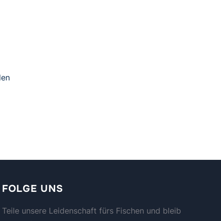
len
FOLGE UNS
Teile unsere Leidenschaft fürs Fischen und bleib