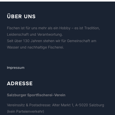
ÜBER UNS
Fischen ist für uns mehr als ein Hobby – es ist Tradition,
Leidenschaft und Verantwortung.
Seit über 130 Jahren stehen wir für Gemeinschaft am
Wasser und nachhaltige Fischerei.
Impressum
ADRESSE
Salzburger Sportfischerei-Verein
Vereinssitz & Postadresse: Alter Markt 1, A-5020 Salzburg
(kein Parteienverkehr)