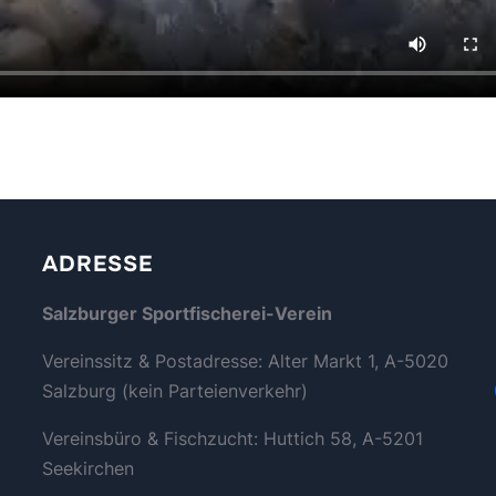
ADRESSE
Salzburger Sportfischerei-Verein
Vereinssitz & Postadresse: Alter Markt 1, A-5020
Salzburg (kein Parteienverkehr)
Vereinsbüro & Fischzucht: Huttich 58, A-5201
Seekirchen