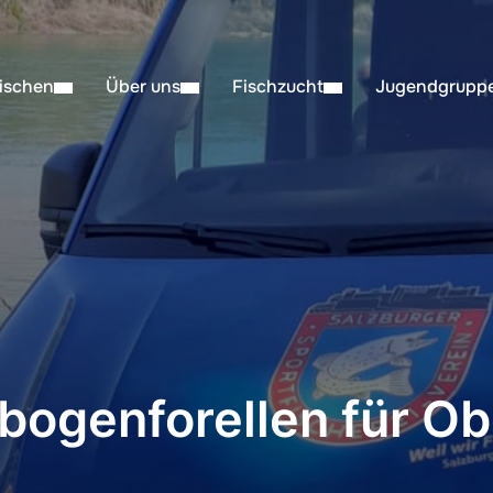
ischen
Über uns
Fischzucht
Jugendgrupp
ogenforellen für Ob