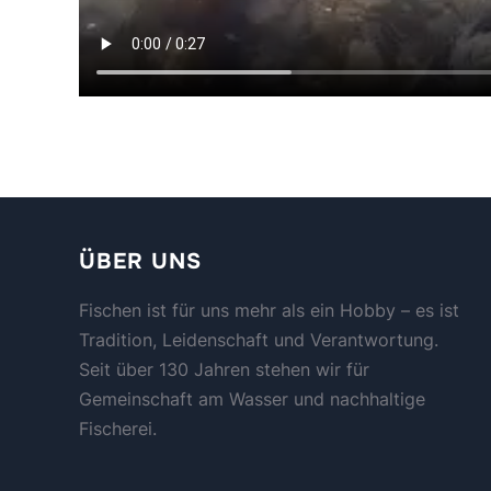
ÜBER UNS
Fischen ist für uns mehr als ein Hobby – es ist
Tradition, Leidenschaft und Verantwortung.
Seit über 130 Jahren stehen wir für
Gemeinschaft am Wasser und nachhaltige
Fischerei.