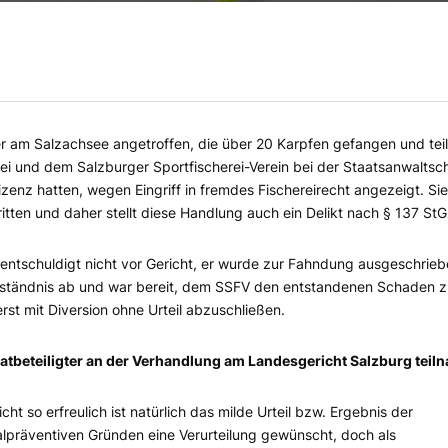
 am Salzachsee angetroffen, die über 20 Karpfen gefangen und tei
ei und dem Salzburger Sportfischerei-Verein bei der Staatsanwaltsc
izenz hatten, wegen Eingriff in fremdes Fischereirecht angezeigt. Si
tten und daher stellt diese Handlung auch ein Delikt nach § 137 StG
nentschuldigt nicht vor Gericht, er wurde zur Fahndung ausgeschrieb
Geständnis ab und war bereit, dem SSFV den entstandenen Schaden 
rst mit Diversion ohne Urteil abzuschließen.
atbeteiligter an der Verhandlung am Landesgericht Salzburg teil
cht so erfreulich ist natürlich das milde Urteil bzw. Ergebnis der
alpräventiven Gründen eine Verurteilung gewünscht, doch als